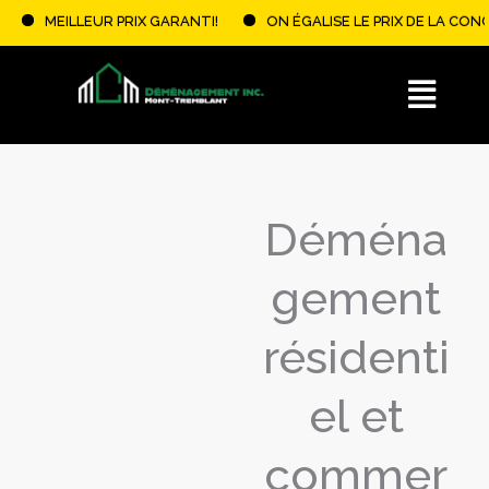
Aller
LEUR PRIX GARANTI!
ON ÉGALISE LE PRIX DE LA CONCURRENCE +
au
contenu
Menu
Déména
gement
résidenti
el et
commer