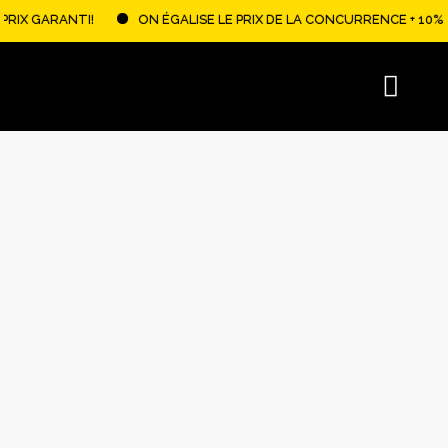
Aller
ANTI!
ON ÉGALISE LE PRIX DE LA CONCURRENCE + 10% DE RABAIS
au
contenu
Menu