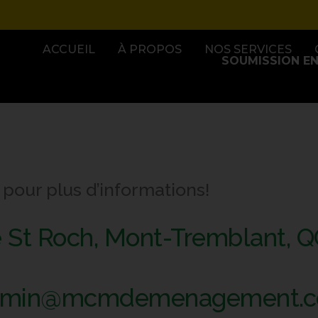
ACCUEIL
À PROPOS
NOS SERVICES
SOUMISSION EN
our plus d’informations!
 St Roch, Mont-Tremblant, Q
dmin@mcmdemenagement.