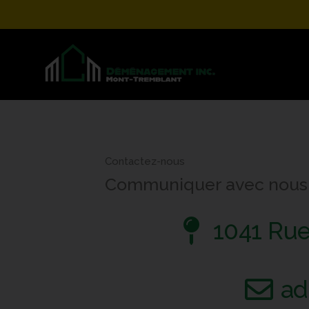
Aller
au
contenu
Contactez-nous
Communiquer avec nous p
1041 Rue
a