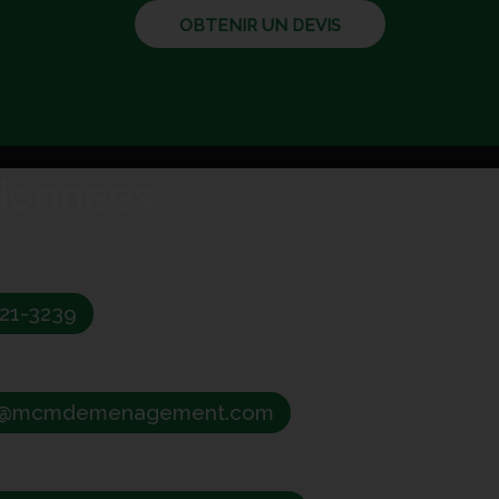
OBTENIR UN DEVIS
données
e
421-3239
n@mcmdemenagement.com