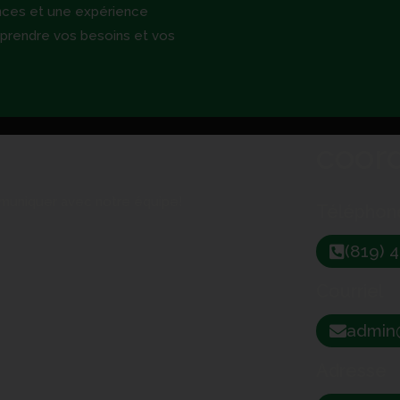
nces et une expérience
prendre vos besoins et vos
coor
muniquer avec notre équipe!
Téléphon
(819) 
Courriel
admi
Adresse